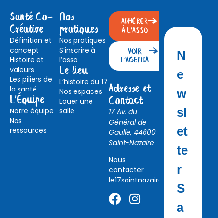
Santé Co-
Nos
ADHÉRER
Créative
pratiques
À L'ASSO
Définition et
Nos pratiques
concept
S’inscrire à
VOIR
N
Histoire et
l’asso
L'AGENDA
valeurs
Le lieu
e
Les piliers de
L’histoire du 17
Adresse et
la santé
w
Nos espaces
L'Équipe
Contact
Louer une
sl
Notre équipe
salle
17 Av. du
Nos
Général de
et
ressources
Gaulle, 44600
Saint-Nazaire
te
Nous
r
contacter
le17saintnazaire@gmail.com
S
a