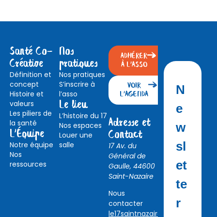
Santé Co-
Nos
ADHÉRER
Créative
pratiques
À L'ASSO
Définition et
Nos pratiques
concept
S’inscrire à
VOIR
N
Histoire et
l’asso
L'AGENDA
valeurs
Le lieu
e
Les piliers de
L’histoire du 17
Adresse et
la santé
w
Nos espaces
L'Équipe
Contact
Louer une
sl
Notre équipe
salle
17 Av. du
Nos
Général de
et
ressources
Gaulle, 44600
Saint-Nazaire
te
Nous
r
contacter
le17saintnazaire@gmail.com