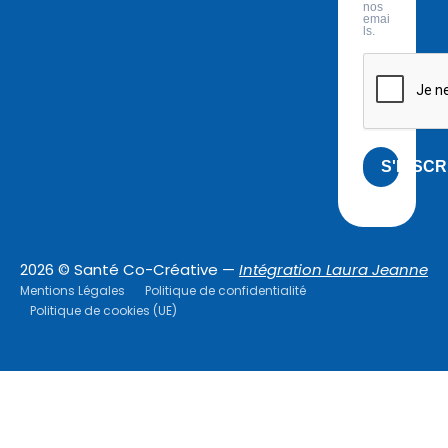
nos
emai
ls.
S'INSCR
2026 © Santé Co-Créative —
Intégration Laura Jeanne
Mentions Légales
Politique de confidentialité
Politique de cookies (UE)