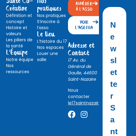
Santé Co-
Nos
ADHÉRER
Créative
pratiques
À L'ASSO
Définition et
Nos pratiques
concept
S’inscrire à
VOIR
N
Histoire et
l’asso
L'AGENDA
valeurs
Le lieu
e
Les piliers de
L’histoire du 17
Adresse et
la santé
w
Nos espaces
L'Équipe
Contact
Louer une
sl
Notre équipe
salle
17 Av. du
Nos
Général de
et
ressources
Gaulle, 44600
Saint-Nazaire
te
Nous
r
contacter
le17saintnazaire@gmail.com
S
a
nt