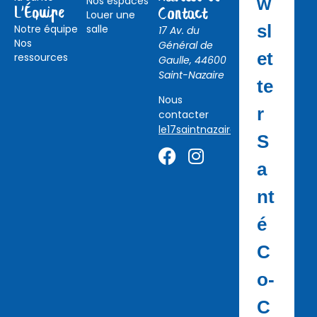
w
Nos espaces
L'Équipe
Contact
Louer une
sl
Notre équipe
salle
17 Av. du
Nos
Général de
et
ressources
Gaulle, 44600
Saint-Nazaire
te
Nous
r
contacter
le17saintnazaire@gmail.com
S
a
nt
é
C
o-
C